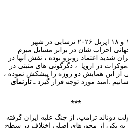
رهبران چپ و سوسیالیست جهان وابسته به «‌انترناسیونال سوسیالیستی ـ SI»* بروزهای ۱۷ و ۱۸ اپریل ۲۰۲۶ ترسایی در شهر
هانی احزاب شان در برابر مسایل مبرم
ان شدید اعتماد روبرو بوده ، نقش آنها در
کرات در اروپا ، دگرگونی های مثبتی در
ی از این همایش دو روزه را پیشکش نموده ،
نیم .امید مورد توجه قرار گیرد ـ
تارنمای
***
دونالد ترامپ، از جنگ علیه ایران گرفته
، به یکی از محورهای اصلی اختلاف در سطح