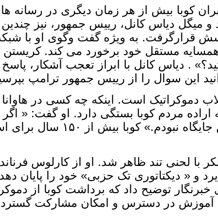
ران کوبا بیش از هر زمان دیگری در رسانه‌ ها
 و میگل دیاس کانل، رییس ‌جمهور، نیز چندین 
همسایه مستقل خود برخورد می ‌کند. کریستن ول
ید؟» . دیاس کانل با ابراز تعجب آشکار، پاسخ 
انید این سوال را از رییس جمهور ترامپ بپرسی
لاب دموکراتیک است. اینکه چه کسی در هاوانا ح
 اراده مردم کوبا بستگی دارد. او گفت: « اگر م
ریاست ‌جمهوری مناسب نیستم، امر
کر با لحنی تند ظاهر شد. او از کارلوس فرناند
یرد و « دیکتاتوری تک ‌حزبی» خود را پایان د
رنگار توضیح داد که برداشت کوبا از دموکرا
، آموزش در دسترس و امکان مشارکت گسترده 