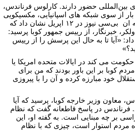
ی بین‌المللی حضور دارند. کارلوس فرناندس،
بار از سوی شبکه ‌های اسپانیایی، مکسیکویی
و در نهایت حتا رسانه‌ های امریکایی مورد پرسش قرارگرفت. به‌ ویژه گفت‌ وگوی او با شبکه ان ‌بی‌سی نیوز در ۱۲ اپریل نشان داد که
کر، خبرنگار، از رییس جمهور کوبا پرسید:
داد: «آیا تا به حال این پرسش را از رییس
د؟»
کومت می ‌کند در ایالات متحده امریکا یا
ردم کوبا بر این باور بودند که من برای
وز در این جایگاه نبودم.» کوبا بیش از ۱۵۰ سال برای استقلال خود مبارزه کرده و آن را با پیروزی
س، معاون وزیر خارجه کوبا، پرسید که آیا
هد. فرناندس در پاسخ قاطعانه گفت که نظام
سی بر چه مبنایی است. به گفته او، این
مردم استوار است، چیزی که با نظام