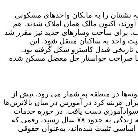
کرایه نشینان را به مالکان واحدهای مسکونی
آورند، اکنون مالک همان املاک شدند. هم‌
ری مهار شد و اجاره‌ها بین ۳۰ تا ۵۰ درصد کاهش یافت. برای ساخت‌ وسازهای جدید نیز مقرر شد
ثر ده درصد از درآمد خانوار باشد و پس از پنج تا ۲۰ سال، مالکیت واحد به ساکنان منتقل شود. این
ی تاریخی فیدل کاسترو شکل گرفته بود.
رو در دفاعیه خود در دادگاه با عنوان «تاریخ مرا تبریه خواهد کرد»، در ۱۶ اکتوبر ۱۹۵۳ با صراحت خواستار حل معضل مسکن شده
ه‌ها در منطقه به شمار می‌ رود. پیش از
میزان هزینه ‌کرد در آموزش در میان بالاترین‌ها
سطح سوادآموزی دست یافت. در حوزه خدمات
صحی نیز، میزان مرگ ‌ومیر کودکان طی دهه‌ها به سطحی بسیار پایین کاهش یافت و امید به زندگی به حدود ۷۸ سال رسید، رقمی که
اساسی تثبیت شده‌اند، به‌عنوان حقوقی