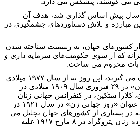
عی می‌ کوشند، پیشکش می‌ دارد.
صد سال پیش اساس‌ گذاری شد، هدف آن
 این مبارزه و تلاش دستاوردهای چشمگیری در
ی از کشورهای جهان، به رسمیت شناخته شدن
زانه که از سوی حکومت‌های سرمایه‌ داری و
خابات محروم می ‌ساخت.
با آنکه برخی‌ ها تاریخ «جنبش هشتم مارچ» و ریشه‌های تاریخی آن را تحریف نموده یا نادیده می ‌گیرند، این روز نه از سال ۱۹۷۷ میلادی
که سازمان ملل متحد آن را به حیث «روز جهانی زن» پذیرفت تجلیل می ‌شود، بلکه «روز زن» در ۲۹ فبروری سال ۱۹۰۹ میلادی در
زنان در سال ۱۹۱۰ به ابتکار زن مبارز المان، کلارا ستکین، در کنفرانس جهانی زنان
سوسیالیست در کوپنهاگن به عنوان «روز جهانی زن» پذیرفته شد و بعدتر هشتم ماه مارچ با عنوان «روز جهانی زن» در سال ۱۹۲۱ در
له در بسیاری از کشورهای جهان تجلیل می
‌شود. انتخاب روز ۸ ماه مارچ برای روز جهانی زن به خاطر گرامی‌ داشت از تظاهرات گسترده زنان پتروگراد در ۸ مارچ ۱۹۱۷ علیه