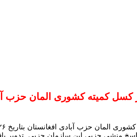
سل کمیته کشوری المان حزب آباد
خ منشی حزبی این سازمان حزبی تدویر یا